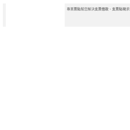
專業
票貼
幫您解決
支票借款
、
支票貼現
求